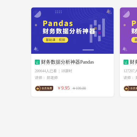
证
财务数据分析神器Pandas
证
财务
200644人已看
|
18课时
12720
讲师：
郑老师
讲师：
9.95
￥
￥199.00