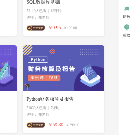
SQL数据库基础
53110人已看
|
18课时
助教
讲师：
郑老师
9.95
￥
￥199.00
帮助
Python财务核算及报告
51030人已看
|
7课时
讲师：
郑老师
59.80
￥
￥299.00