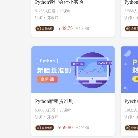
Python管理会计小实验
Pyt
51255人已看
|
13课时
52556
讲师：
郑老师
讲师：
49.75
￥
￥199.00
Python新租赁准则
Pyec
53830人已看
|
25课时
53022
讲师：
郑老师
讲师：
59.80
￥
￥299.00