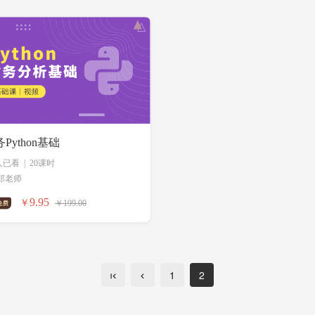
Python基础
7人已看
|
20课时
郑老师
9.95
￥
￥199.00
1
2