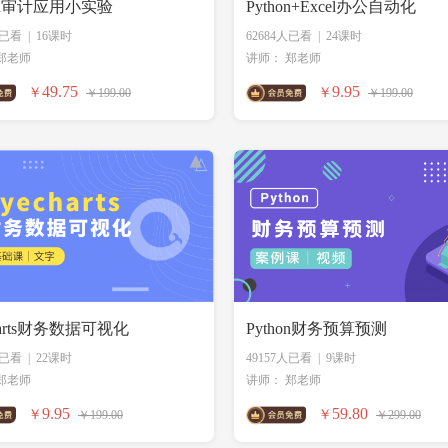
hon审计应用小实验
Python+Excel办公自动化
人已看
|
16课时
62684人已看
|
24课时
郑老师
讲师：
郑老师
49.75
9.95
￥
￥
￥199.00
￥199.00
harts财务数据可视化
Python财务预算预测
人已看
|
22课时
49157人已看
|
9课时
郑老师
讲师：
郑老师
9.95
59.80
￥
￥
￥199.00
￥299.00