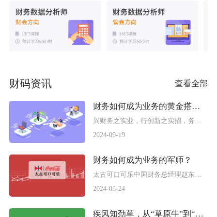
财码资讯
查看全部
财务如何成为业务的黄金搭档？
兴财务之实业，行创新之实招，务转型之实事是所有财务人员的共同使命。 安永财务会计咨询服务亚太区财务应用、流程与分析业务主管合伙人刘岳在接受《中国总会计师》杂志专访时曾提到：“财务4.0转型方向是从“核算型”到“决策型”。 财务数字化转型的最终目的，不仅是实现精准高效的会计核算，更是在其基础上以卓越的监控分析与灵活的财务功能为辅助提供有效的信息，为实现深度的业财融合、财务共享、精益管理等方面奠定基础。 在2021年吹响的财务人转型进行曲中，众多业界专家、知名学者认为财务智能技术是手段，财务人数字化转型的目的是借助数字化技术将财务人从低效繁琐的工作中解放出来，以“财务为体，技术为用”的目标完成财务人的自我革新。 在今天的转型案例中，我们以上海家化为例，看纯财务背景出身的财务人如何透过学习业财融合及数字化技术的新技能，实现在转型过程中的自我升级！ 上海家化首席财务官韩敏认为，企业的数字化转型，并不是把原来的流程进行数字化，而是一种流程再造，是企业管理的一次重要变革。在这个过程中要让员工认识到数字化的重要性，通过业财的标准化（财务数据标准化、语言的标准化等）、通过科技赋能，发挥财务价值创造的作用，为企业提供分析和决策支持。 如今在上海家化，财务已然成为了业务的最佳合作伙伴。 经历财务数字化转型后，上海家化的财务工作已经转变为共享财务、业务财务和战略财务构成的三支柱模型。 共享财务是在传统财务管理的基础上，通过会计核算流程再造以及岗位梳理，实现财务流程的规范化、标准化管理，为企业低成本、高效率地提供财务服务。 业务财务（财务BP）是在熟悉企业财务流程基础上，深入到生产经营活动中，让财务人结合自身的专业知识，对企业全流程进行管控和分析。他们是业财融合中的典型代表，是对业务理解最深，同时能创造价值的一群人。他们需要负责工厂精益项目以及年度降本计划的整理，要对公司生产成本进行拆解分析，合理控制损耗，提高人员效率，还要对月度产量报告、成本差异、损耗以及会计科目费用进行详尽分析，与工厂配合，发掘潜在的成本优化机会点。 战略财务则负责牵头制定经营计划和业绩管理，组织编制资金计划，完成资金预算与资金分析，还需要对日常资金结算、现金与票据，资金收益及风险进行数字化的管理，为企业管理层的战略制定和实施提供高价值的建议。 在上海家化，财务不仅要管财、管物，同时还要负责企业内控的工作。 企业财务部作为公司的大管家，时时刻刻把风险控制作为工作重心之一。集团对财务人进行考核时，一方面会要求财务人每年持续优化财务控制流程中的各个环节，帮助业务快速发展，同时还要不断引导、培养财务人发现问题的能力。转变角色后的财务人需要持续创新，实现自我超越，让财务渗透到项目的全过程，使战略、业务、数据三者相融合。 韩敏表示，在过去财务人往往会基于谨慎性原则，更注重内部导向，关注流程、制度、内控符合度，更多考虑费用控制和成本降低。在未来，财务人员要学习数字化技术，像做可视化报表常用的Power BI、做财务数据分析常用的Pandas等，用业务能听懂、易理解的语言，帮助业务辅助决策，优先支持业务转型和创新，在工作交流中多换位思考。 财务部门作为长期记录数据的企业单元，通过技术赋能，势必成为企业发展最强劲的引擎。依靠智能财务和数字化技术的带动，财务工作将从单纯的数据记录变为数据分析，财务部门也将从后端走向前端，由传统的后勤部门转向业务支持部门，其职能从“核算型财务”蜕变为“决策支持型财务”，转型后的财务人可为企业获取超额利润做出自己的贡献。 正如苏轼在《惠崇春江晓景二首》写道“春江水暖鸭先知”，纯财务背景的财务工作者对财务工作的感知最为深切，对财务管理最熟悉，因此在财务数字化转型中需勇立潮头，引领财务人用数字化技术提升自身价值。 参考资料： 《财务4.0数字化转型，引领智能财税新航向》安永（中国）企业咨询官方账号 《上海家化首席财务官韩敏：新消费时代下的数字化转型》 管理会计创新研究平台
2024-09-19
财务如何成为业务的军师？
太古可口可乐中国财务总经理赵东升在上海国家会计学院课堂上分享时曾提到：“要让超千人规模的财务团队做到“精专业”，其中最关键的要素是建立一个“以人为本”的学习型组织。 在当下业财融合成为企业管理主流的环境下，财务人已不能紧盯自己眼前的一亩三分地，要走出传统财务思维，拥抱市场竞争环境的变化。在完成自身转型的过程中，需要将财务的身份从职能后勤保障的定位前移至市场一线，与业务一起并肩作战，成为业务的合作伙伴。 （图片源自freepik） 今天的财务人转型案例，我们以太古可口可乐为例，看完成转型升维后的财务人如何成为业务的军师！ 企业的成功取决于优秀的人才，在太古可口可乐的人才发展五大战略支柱中，特别强调了团队的赋能。‘提能力’是最为重要的策略支柱之一，它包括了专业能力提升和个人职业生涯发展两个方面。为此，太古可口可乐创建的‘乐启院’作为人才战略使命的一部分将为公司提供优质人才的供应，促进员工和组织的快速成长。 在财务人才培养方向上，太古可口可乐中国财务总经理赵东升曾与团队共创了一套财务愿景：“成为一支高效、快乐、值得信赖的专业化财务团队”。他们围绕业务目标达成做功课，绩效驱动，保驾护航，助力集团 “志创新高”的战略达成。 （图片源自太古可口可乐） 从组织架构上看，太古可口可乐中国区的财务团队人数超千人，总体分为三个层面，总部央服（中央服务团队），以集团企业视角，制定战略、政策、制度、流程等；下设子公司工厂，聚集了大部分财务人才，按照主要职能分为财务会计、管理会计、运作财务、风险管理与行政，同时设立一个比较大的内审团队，在财务账目处理中单独设立共享服务中心，提升财务部门的运转效率。 我们常说“春江水暖鸭先知”。在面对618、双十一等节庆大促的激烈竞争时，更能感知市场变化趋势的是身处一线的业务同事，在业财融合的语境里，不能光靠业务冲锋陷阵，财务同事也应该将工作场景前移到一线中，让财务从后端的支持部门成为作战小组的成员，深刻的感知业务端口的变化，知道订单从哪来，货物如何送、款项怎么收、价值如何创造。这样才能将业务和财务有效地串联起来，最大程度的激发财务的价值，让财务透过前线业务数据，及时地调整作战计划，做到未战先胜。 （图片源自freepik） 除此之外，当财务在编制年度预算时会精准定位到每一家公司、每一个区域、每一条线路、每一个人。在这些生成的订单中可以通过数字化系统实现实时的更新和展示，每两个小时管理层就可以看到每个人订单的进展状况。通过业财数字化工具的落地应用，让财务信息更加透明、及时和准确，也减少了风险。 通过太古可口可乐业财融合下财务人转型的案例，我们可以看出，财务人转型需紧贴业务市场的需求与管理实际，更好地打通业务与财务之间双向沟通的通道，让业财融合真正落地。 在这个过程中，财务部门作为长期记录数据的企业单元，通过技术赋能，势必成为企业发展最强劲的引擎。 财务人将从后端走向前端，由传统的后勤部门转向业务支持部门，其职能从“核算型财务”蜕变为“决策支持型财务”，转型后的财务人可为企业获取超额利润做出自己的贡献，成为业务伙伴的“军师”！ 参考资料： 《CFO，创新驱动绩效》上海国家会计学院 《传统行业转型探索：太古可口可乐打造全链条数字化》21世纪经济报道 《CFO专访 I 太古可口可乐中国区财务总经理赵东升：千人规模的财务铁军，他是如何打造的？》高顿咨询
2024-05-24
疾风知劲草，从“草原牛”到“数字牛”看蒙牛集团决战数字化转型之路