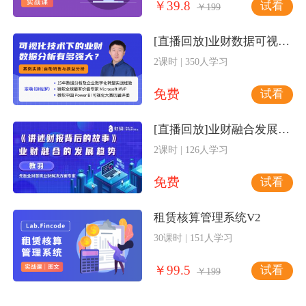
￥39.8
试看
￥199
[直播回放]业财数据可视化分析
2课时 | 350人学习
免费
试看
[直播回放]业财融合发展趋势
2课时 | 126人学习
免费
试看
租赁核算管理系统V2
30课时 | 151人学习
￥99.5
试看
￥199